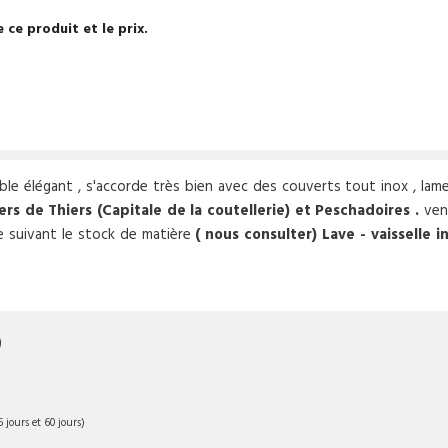
 ce produit et le prix.
le élégant , s'accorde très bien avec des couverts tout inox , lame 
ers de Thiers (Capitale de la coutellerie) et Peschadoires .
vend
le suivant le stock de matière
( nous consulter)
Lave - vaisselle i
)
 jours et 60 jours)